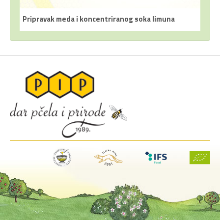
koncentriranog soka limuna
Pastile s propolisom