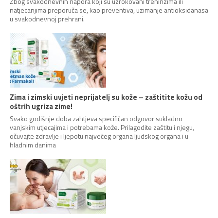
Zbog svakodnevnih napora koji su uzrokovani treninzima ili
natjecanjima preporuča se, kao preventiva, uzimanje antioksidanasa
u svakodnevnoj prehrani.
Zima i zimski uvjeti neprijatelj su kože – zaštitite kožu od
oštrih ugriza zime!
Svako godišnje doba zahtjeva specifičan odgovor sukladno
vanjskim utjecajima i potrebama kože. Prilagodite zaštitu i njegu,
očuvajte zdravlje i ljepotu najvećeg organa ljudskog organa i u
hladnim danima