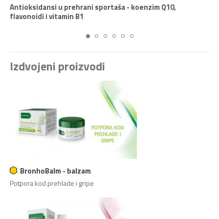
Antioksidansi u prehrani sportaša - koenzim Q10,
Zima i zimski uvjeti neprijatelj su kože – zaštitite kožu od
flavonoidi i vitamin B1
oštrih ugriza zime!
Izdvojeni proizvodi
BronhoBalm - balzam
Potpora kod prehlade i gripe