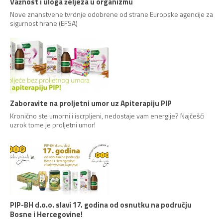
Važnost i uloga željeza u organizmu
Nove znanstvene tvrdnje odobrene od strane Europske agencije za
sigurnost hrane (EFSA)
Zaboravite na proljetni umor uz Apiterapiju PIP
Kronično ste umorni i iscrpljeni, nedostaje vam energije? Najčešći
uzrok tome je proljetni umor!
PIP-BH d.o.o. slavi 17. godina od osnutku na području
Bosne i Hercegovine!